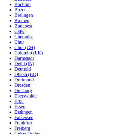
Bochum
Bozen
Brelingen
Bremen
Budapest
Calw
Chemnitz
Chur
Chur (CH)
Colombo (LK)
Darmstadt
Delhi (IN)
Detmold
Dhaka (BD)
Dortmund
Dresden
Duisburg
Eberswalde
Erbil
Essen
Esslingen
Falkensee
Frankfurt
Freiberg
Gelsenkirchen