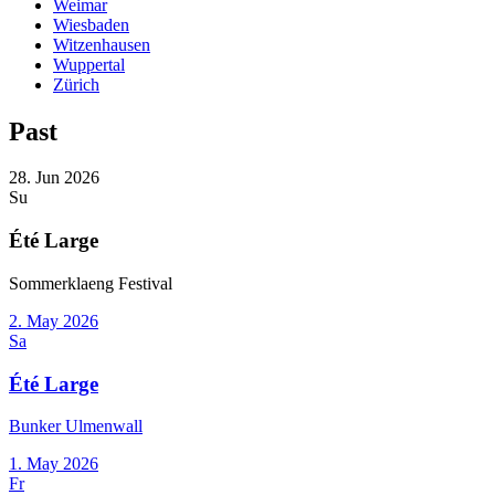
Weimar
Wiesbaden
Witzenhausen
Wuppertal
Zürich
Past
28. Jun
2026
Su
Été Large
Sommerklaeng Festival
2. May
2026
Sa
Été Large
Bunker Ulmenwall
1. May
2026
Fr