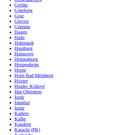
Görlitz
Göteborg
Graz
Greven
Grimma
Hagen
Halle
Halmstadt
Hamburg
Hannover
Helsingborg
Heppenheim
Herne
Horn Bad-Meinberg
Höxter
Hradec Králové
Idar Oberstein
Ismir
Istanbul
Izmir
Kadern
Kalbe
Kandern
Karachi (PK)