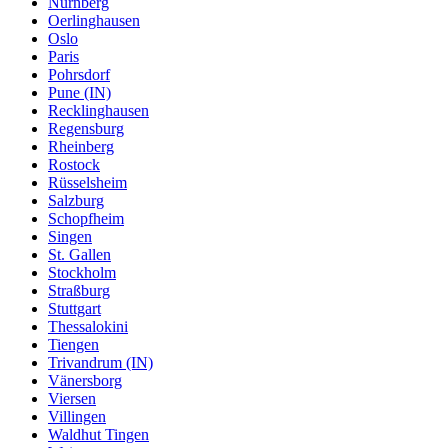
Nürnberg
Oerlinghausen
Oslo
Paris
Pohrsdorf
Pune (IN)
Recklinghausen
Regensburg
Rheinberg
Rostock
Rüsselsheim
Salzburg
Schopfheim
Singen
St. Gallen
Stockholm
Straßburg
Stuttgart
Thessalokini
Tiengen
Trivandrum (IN)
Vänersborg
Viersen
Villingen
Waldhut Tingen