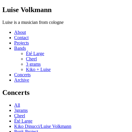
Luise Volkmann
Luise is a musician from cologne
About
Contact
Projects
Bands
Été Large
Cheel
3 grams
Kiko + Luise
Concerts
Archive
Concerts
All
3grams
Cheel
Été Large
Kiko Dinucci/Luise Volkmann
Punk Project