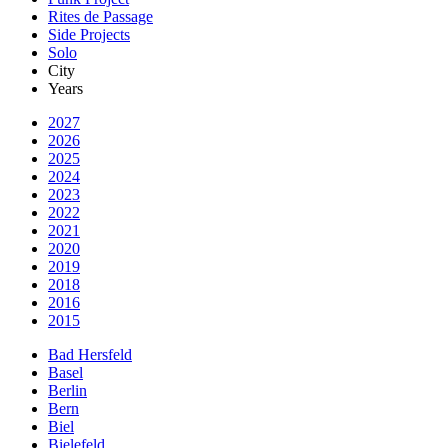
Rites de Passage
Side Projects
Solo
City
Years
2027
2026
2025
2024
2023
2022
2021
2020
2019
2018
2016
2015
Bad Hersfeld
Basel
Berlin
Bern
Biel
Bielefeld