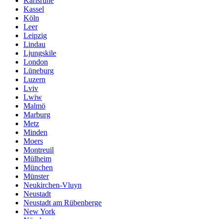
Karlsruhe
Kassel
Köln
Leer
Leipzig
Lindau
Ljungskile
London
Lüneburg
Luzern
Lviv
Lwiw
Malmö
Marburg
Metz
Minden
Moers
Montreuil
Mülheim
München
Münster
Neukirchen-Vluyn
Neustadt
Neustadt am Rübenberge
New York