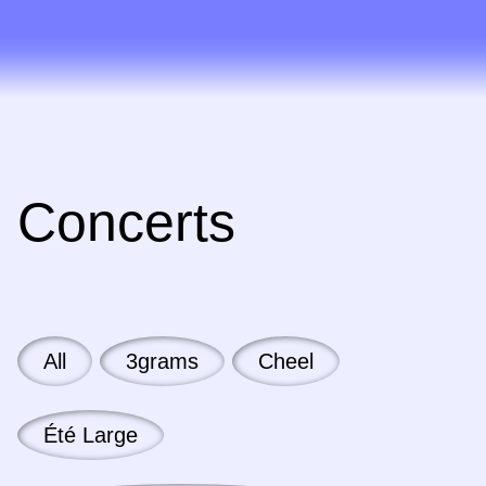
Concerts
All
3grams
Cheel
Été Large