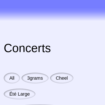
Concerts
All
3grams
Cheel
Été Large